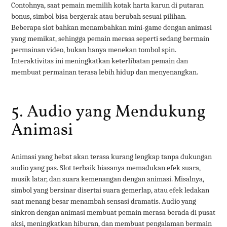
Contohnya, saat pemain memilih kotak harta karun di putaran
bonus, simbol bisa bergerak atau berubah sesuai pilihan.
Beberapa slot bahkan menambahkan mini-game dengan animasi
yang memikat, sehingga pemain merasa seperti sedang bermain
permainan video, bukan hanya menekan tombol spin.
Interaktivitas ini meningkatkan keterlibatan pemain dan
membuat permainan terasa lebih hidup dan menyenangkan.
5. Audio yang Mendukung
Animasi
Animasi yang hebat akan terasa kurang lengkap tanpa dukungan
audio yang pas. Slot terbaik biasanya memadukan efek suara,
musik latar, dan suara kemenangan dengan animasi. Misalnya,
simbol yang bersinar disertai suara gemerlap, atau efek ledakan
saat menang besar menambah sensasi dramatis. Audio yang
sinkron dengan animasi membuat pemain merasa berada di pusat
aksi, meningkatkan hiburan, dan membuat pengalaman bermain