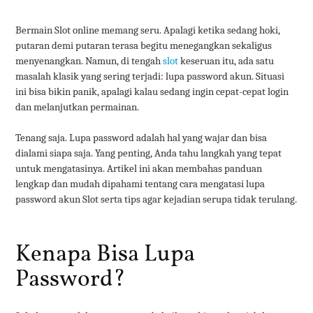
Bermain Slot online memang seru. Apalagi ketika sedang hoki,
putaran demi putaran terasa begitu menegangkan sekaligus
menyenangkan. Namun, di tengah
slot
keseruan itu, ada satu
masalah klasik yang sering terjadi: lupa password akun. Situasi
ini bisa bikin panik, apalagi kalau sedang ingin cepat-cepat login
dan melanjutkan permainan.
Tenang saja. Lupa password adalah hal yang wajar dan bisa
dialami siapa saja. Yang penting, Anda tahu langkah yang tepat
untuk mengatasinya. Artikel ini akan membahas panduan
lengkap dan mudah dipahami tentang cara mengatasi lupa
password akun Slot serta tips agar kejadian serupa tidak terulang.
Kenapa Bisa Lupa
Password?