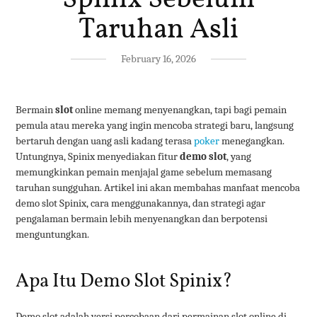
Taruhan Asli
February 16, 2026
Bermain
slot
online memang menyenangkan, tapi bagi pemain
pemula atau mereka yang ingin mencoba strategi baru, langsung
bertaruh dengan uang asli kadang terasa
poker
menegangkan.
Untungnya, Spinix menyediakan fitur
demo slot
, yang
memungkinkan pemain menjajal game sebelum memasang
taruhan sungguhan. Artikel ini akan membahas manfaat mencoba
demo slot Spinix, cara menggunakannya, dan strategi agar
pengalaman bermain lebih menyenangkan dan berpotensi
menguntungkan.
Apa Itu Demo Slot Spinix?
Demo slot adalah versi percobaan dari permainan slot online di