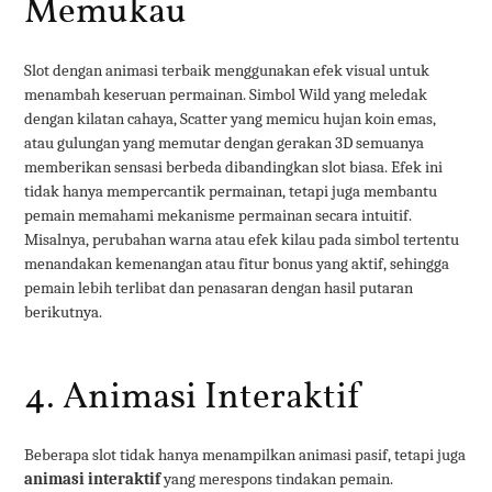
Memukau
Slot dengan animasi terbaik menggunakan efek visual untuk
menambah keseruan permainan. Simbol Wild yang meledak
dengan kilatan cahaya, Scatter yang memicu hujan koin emas,
atau gulungan yang memutar dengan gerakan 3D semuanya
memberikan sensasi berbeda dibandingkan slot biasa. Efek ini
tidak hanya mempercantik permainan, tetapi juga membantu
pemain memahami mekanisme permainan secara intuitif.
Misalnya, perubahan warna atau efek kilau pada simbol tertentu
menandakan kemenangan atau fitur bonus yang aktif, sehingga
pemain lebih terlibat dan penasaran dengan hasil putaran
berikutnya.
4. Animasi Interaktif
Beberapa slot tidak hanya menampilkan animasi pasif, tetapi juga
animasi interaktif
yang merespons tindakan pemain.