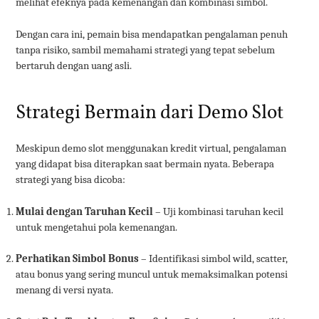
melihat efeknya pada kemenangan dan kombinasi simbol.
Dengan cara ini, pemain bisa mendapatkan pengalaman penuh
tanpa risiko, sambil memahami strategi yang tepat sebelum
bertaruh dengan uang asli.
Strategi Bermain dari Demo Slot
Meskipun demo slot menggunakan kredit virtual, pengalaman
yang didapat bisa diterapkan saat bermain nyata. Beberapa
strategi yang bisa dicoba:
Mulai dengan Taruhan Kecil
– Uji kombinasi taruhan kecil
untuk mengetahui pola kemenangan.
Perhatikan Simbol Bonus
– Identifikasi simbol wild, scatter,
atau bonus yang sering muncul untuk memaksimalkan potensi
menang di versi nyata.