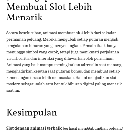
Membuat Slot Lebih
Menarik
Secara keseluruhan, animasi membuat
slot
lebih dari sekadar
permainan peluang. Mereka mengubah setiap putaran menjadi
pengalaman hiburan yang menyenangkan. Pemain tidak hanya
menunggu simbol yang cocok, tetapi juga menikmati perjalanan
visual, cerita, dan interaksi yang ditawarkan oleh permainan.
Animasi yang baik mampu meningkatkan adrenalin saat menang,
menghadirkan kejutan saat putaran bonus, dan membuat setiap
kemenangan terasa lebih memuaskan. Hal ini menjadikan slot
modern sebagai salah satu bentuk hiburan digital paling menarik
saat ini.
Kesimpulan
Slot dengan animasi terbaik
berhasil menggabungkan peluang