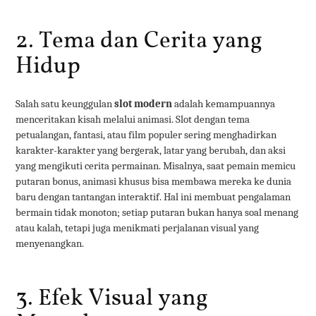
2. Tema dan Cerita yang
Hidup
Salah satu keunggulan
slot modern
adalah kemampuannya
menceritakan kisah melalui animasi. Slot dengan tema
petualangan, fantasi, atau film populer sering menghadirkan
karakter-karakter yang bergerak, latar yang berubah, dan aksi
yang mengikuti cerita permainan. Misalnya, saat pemain memicu
putaran bonus, animasi khusus bisa membawa mereka ke dunia
baru dengan tantangan interaktif. Hal ini membuat pengalaman
bermain tidak monoton; setiap putaran bukan hanya soal menang
atau kalah, tetapi juga menikmati perjalanan visual yang
menyenangkan.
3. Efek Visual yang