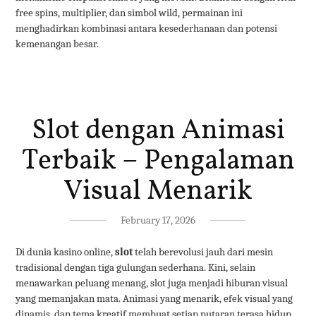
free spins, multiplier, dan simbol wild, permainan ini
menghadirkan kombinasi antara kesederhanaan dan potensi
kemenangan besar.
Slot dengan Animasi
Terbaik – Pengalaman
Visual Menarik
February 17, 2026
Di dunia kasino online,
slot
telah berevolusi jauh dari mesin
tradisional dengan tiga gulungan sederhana. Kini, selain
menawarkan peluang menang, slot juga menjadi hiburan visual
yang memanjakan mata. Animasi yang menarik, efek visual yang
dinamis, dan tema kreatif membuat setiap putaran terasa hidup.