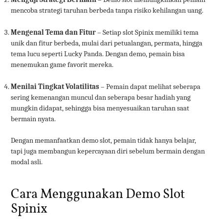
mencoba strategi taruhan berbeda tanpa risiko kehilangan uang.
Mengenal Tema dan Fitur
– Setiap slot Spinix memiliki tema
unik dan fitur berbeda, mulai dari petualangan, permata, hingga
tema lucu seperti Lucky Panda. Dengan demo, pemain bisa
menemukan game favorit mereka.
Menilai Tingkat Volatilitas
– Pemain dapat melihat seberapa
sering kemenangan muncul dan seberapa besar hadiah yang
mungkin didapat, sehingga bisa menyesuaikan taruhan saat
bermain nyata.
Dengan memanfaatkan demo slot, pemain tidak hanya belajar,
tapi juga membangun kepercayaan diri sebelum bermain dengan
modal asli.
Cara Menggunakan Demo Slot
Spinix