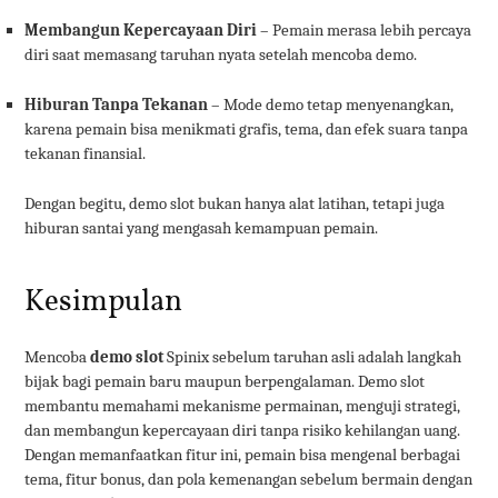
Membangun Kepercayaan Diri
– Pemain merasa lebih percaya
diri saat memasang taruhan nyata setelah mencoba demo.
Hiburan Tanpa Tekanan
– Mode demo tetap menyenangkan,
karena pemain bisa menikmati grafis, tema, dan efek suara tanpa
tekanan finansial.
Dengan begitu, demo slot bukan hanya alat latihan, tetapi juga
hiburan santai yang mengasah kemampuan pemain.
Kesimpulan
Mencoba
demo slot
Spinix sebelum taruhan asli adalah langkah
bijak bagi pemain baru maupun berpengalaman. Demo slot
membantu memahami mekanisme permainan, menguji strategi,
dan membangun kepercayaan diri tanpa risiko kehilangan uang.
Dengan memanfaatkan fitur ini, pemain bisa mengenal berbagai
tema, fitur bonus, dan pola kemenangan sebelum bermain dengan