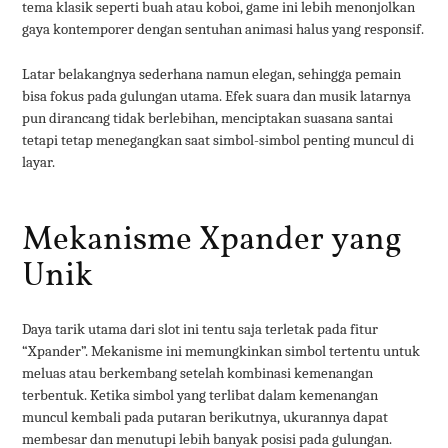
tema klasik seperti buah atau koboi, game ini lebih menonjolkan
gaya kontemporer dengan sentuhan animasi halus yang responsif.
Latar belakangnya sederhana namun elegan, sehingga pemain
bisa fokus pada gulungan utama. Efek suara dan musik latarnya
pun dirancang tidak berlebihan, menciptakan suasana santai
tetapi tetap menegangkan saat simbol-simbol penting muncul di
layar.
Mekanisme Xpander yang
Unik
Daya tarik utama dari slot ini tentu saja terletak pada fitur
“Xpander”. Mekanisme ini memungkinkan simbol tertentu untuk
meluas atau berkembang setelah kombinasi kemenangan
terbentuk. Ketika simbol yang terlibat dalam kemenangan
muncul kembali pada putaran berikutnya, ukurannya dapat
membesar dan menutupi lebih banyak posisi pada gulungan.