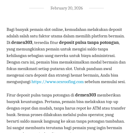
February 20, 2026
Bagi banyak pemain slot online, kemudahan melakukan deposit
adalah salah satu faktor utama dalam memilih platform bermain.
Di
demen303
, tersedia fitur
deposit pulsa tanpa potongan
,
yang memungkinkan pemain untuk mengisi saldo tanpa
kehilangan sebagian uang mereka untuk biaya administrasi.
Dengan cara ini, pemain bisa memaksimalkan modal bermain dan
fokus menikmati setiap putaran slot. Untuk panduan awal
mengenai cara deposit dan strategi hemat bermain, Anda bisa
mengunjungi
https://www.ocsroofing.com
sebelum memulai sesi.
Fitur deposit pulsa tanpa potongan di
demen303
memberikan
banyak keuntungan. Pertama, pemain bisa melakukan top-up
dengan cepat dan mudah, tanpa harus repot ke ATM atau transfer
bank. Semua proses dilakukan melalui pulsa operator, yang
berarti saldo masuk langsung ke akun tanpa potongan tambahan.
Ini sangat membantu terutama bagi pemain yang ingin bermain