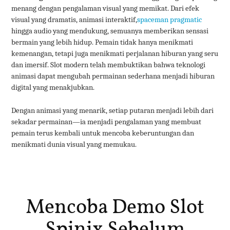
menang dengan pengalaman visual yang memikat. Dari efek
visual yang dramatis, animasi interaktif,
spaceman pragmatic
hingga audio yang mendukung, semuanya memberikan sensasi
bermain yang lebih hidup. Pemain tidak hanya menikmati
kemenangan, tetapi juga menikmati perjalanan hiburan yang seru
dan imersif. Slot modern telah membuktikan bahwa teknologi
animasi dapat mengubah permainan sederhana menjadi hiburan
digital yang menakjubkan.
Dengan animasi yang menarik, setiap putaran menjadi lebih dari
sekadar permainan—ia menjadi pengalaman yang membuat
pemain terus kembali untuk mencoba keberuntungan dan
menikmati dunia visual yang memukau.
Mencoba Demo Slot
Spinix Sebelum