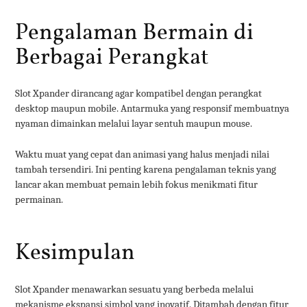
Pengalaman Bermain di
Berbagai Perangkat
Slot Xpander dirancang agar kompatibel dengan perangkat
desktop maupun mobile. Antarmuka yang responsif membuatnya
nyaman dimainkan melalui layar sentuh maupun mouse.
Waktu muat yang cepat dan animasi yang halus menjadi nilai
tambah tersendiri. Ini penting karena pengalaman teknis yang
lancar akan membuat pemain lebih fokus menikmati fitur
permainan.
Kesimpulan
Slot Xpander menawarkan sesuatu yang berbeda melalui
mekanisme ekspansi simbol yang inovatif. Ditambah dengan fitur