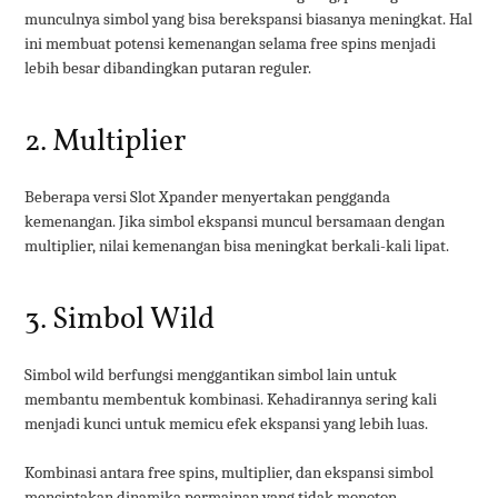
munculnya simbol yang bisa berekspansi biasanya meningkat. Hal
ini membuat potensi kemenangan selama free spins menjadi
lebih besar dibandingkan putaran reguler.
2. Multiplier
Beberapa versi Slot Xpander menyertakan pengganda
kemenangan. Jika simbol ekspansi muncul bersamaan dengan
multiplier, nilai kemenangan bisa meningkat berkali-kali lipat.
3. Simbol Wild
Simbol wild berfungsi menggantikan simbol lain untuk
membantu membentuk kombinasi. Kehadirannya sering kali
menjadi kunci untuk memicu efek ekspansi yang lebih luas.
Kombinasi antara free spins, multiplier, dan ekspansi simbol
menciptakan dinamika permainan yang tidak monoton.