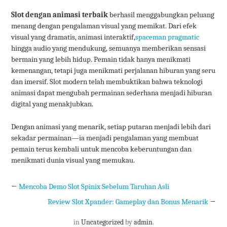
Slot dengan animasi terbaik
berhasil menggabungkan peluang
menang dengan pengalaman visual yang memikat. Dari efek
visual yang dramatis, animasi interaktif,
spaceman pragmatic
hingga audio yang mendukung, semuanya memberikan sensasi
bermain yang lebih hidup. Pemain tidak hanya menikmati
kemenangan, tetapi juga menikmati perjalanan hiburan yang seru
dan imersif. Slot modern telah membuktikan bahwa teknologi
animasi dapat mengubah permainan sederhana menjadi hiburan
digital yang menakjubkan.
Dengan animasi yang menarik, setiap putaran menjadi lebih dari
sekadar permainan—ia menjadi pengalaman yang membuat
pemain terus kembali untuk mencoba keberuntungan dan
menikmati dunia visual yang memukau.
←
Mencoba Demo Slot Spinix Sebelum Taruhan Asli
Review Slot Xpander: Gameplay dan Bonus Menarik
→
in
Uncategorized
by
admin
.