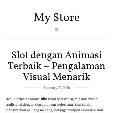
My Store
Slot dengan Animasi
Terbaik – Pengalaman
Visual Menarik
February 17, 2026
Di dunia kasino online,
slot
telah berevolusi jauh dari mesin
tradisional dengan tiga gulungan sederhana. Kini, selain
menawarkan peluang menang, slot juga menjadi hiburan visual