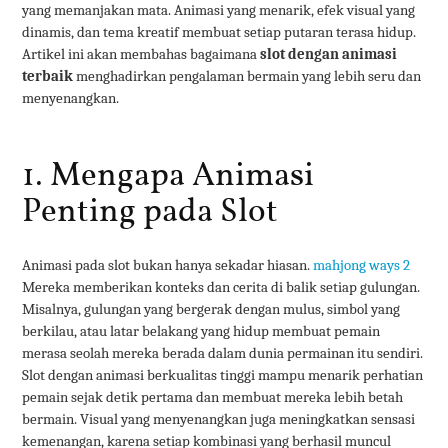
yang memanjakan mata. Animasi yang menarik, efek visual yang
dinamis, dan tema kreatif membuat setiap putaran terasa hidup.
Artikel ini akan membahas bagaimana
slot dengan animasi
terbaik
menghadirkan pengalaman bermain yang lebih seru dan
menyenangkan.
1. Mengapa Animasi
Penting pada Slot
Animasi pada slot bukan hanya sekadar hiasan.
mahjong ways 2
Mereka memberikan konteks dan cerita di balik setiap gulungan.
Misalnya, gulungan yang bergerak dengan mulus, simbol yang
berkilau, atau latar belakang yang hidup membuat pemain
merasa seolah mereka berada dalam dunia permainan itu sendiri.
Slot dengan animasi berkualitas tinggi mampu menarik perhatian
pemain sejak detik pertama dan membuat mereka lebih betah
bermain. Visual yang menyenangkan juga meningkatkan sensasi
kemenangan, karena setiap kombinasi yang berhasil muncul