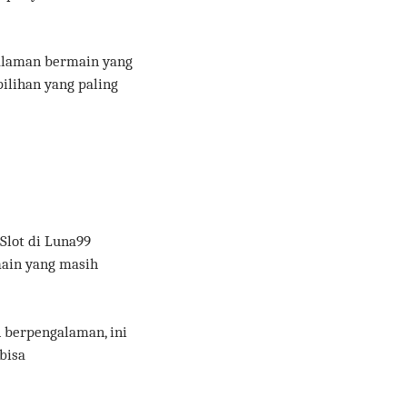
ngalaman bermain yang
lihan yang paling
Slot di Luna99
main yang masih
n berpengalaman, ini
bisa