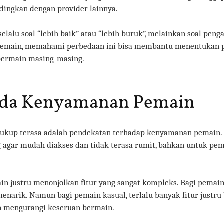
ndingkan dengan provider lainnya.
selalu soal “lebih baik” atau “lebih buruk”, melainkan soal pe
pemain, memahami perbedaan ini bisa membantu menentukan pi
bermain masing-masing.
ada Kenyamanan Pemain
 cukup terasa adalah pendekatan terhadap kenyamanan pemain. 
 agar mudah diakses dan tidak terasa rumit, bahkan untuk pe
ain justru menonjolkan fitur yang sangat kompleks. Bagi pemai
menarik. Namun bagi pemain kasual, terlalu banyak fitur justru 
 mengurangi keseruan bermain.