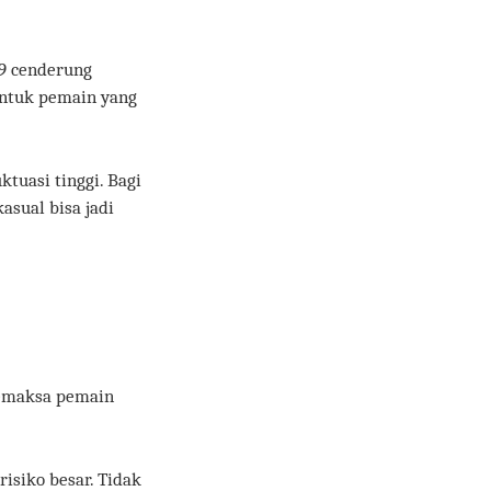
99 cenderung
 untuk pemain yang
tuasi tinggi. Bagi
asual bisa jadi
memaksa pemain
risiko besar. Tidak