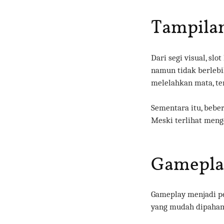
Tampilan
Dari segi visual, sl
namun tidak berlebi
melelahkan mata, te
Sementara itu, beber
Meski terlihat meng
Gamepla
Gameplay menjadi p
yang mudah dipahami