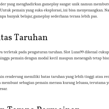
rovider yang menghadirkan gameplay sangat unik namun membu
. Untuk pemain yang suka eksplorasi, ini bisa menyenangkan. N
npa banyak belajar, gameplay sederhana terasa lebih pas.
litas Taruhan
a terletak pada pengaturan taruhan. Slot Luna99 dikenal cukup 
ehingga pemain dengan modal kecil maupun menengah tetap bis
ain cenderung memiliki batas taruhan yang lebih tinggi atau r
bisa membuat sebagian pemain merasa kurang leluasa, terutama 
esar.