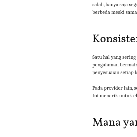
salah, hanya saja s
berbeda meski sama
Konsiste
Satu hal yang serin
pengalaman bermain 
penyesuaian setiap 
Pada provider lain, 
Ini menarik untuk ek
Mana ya