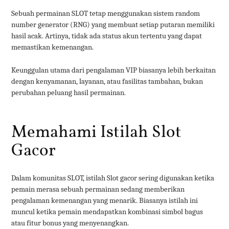
Sebuah permainan SLOT tetap menggunakan sistem random
number generator (RNG) yang membuat setiap putaran memiliki
hasil acak. Artinya, tidak ada status akun tertentu yang dapat
memastikan kemenangan.
Keunggulan utama dari pengalaman VIP biasanya lebih berkaitan
dengan kenyamanan, layanan, atau fasilitas tambahan, bukan
perubahan peluang hasil permainan.
Memahami Istilah Slot
Gacor
Dalam komunitas SLOT, istilah Slot gacor sering digunakan ketika
pemain merasa sebuah permainan sedang memberikan
pengalaman kemenangan yang menarik. Biasanya istilah ini
muncul ketika pemain mendapatkan kombinasi simbol bagus
atau fitur bonus yang menyenangkan.