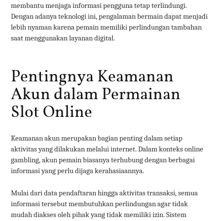
membantu menjaga informasi pengguna tetap terlindungi.
Dengan adanya teknologi ini, pengalaman bermain dapat menjadi
lebih nyaman karena pemain memiliki perlindungan tambahan
saat menggunakan layanan digital.
Pentingnya Keamanan
Akun dalam Permainan
Slot Online
Keamanan akun merupakan bagian penting dalam setiap
aktivitas yang dilakukan melalui internet. Dalam konteks online
gambling, akun pemain biasanya terhubung dengan berbagai
informasi yang perlu dijaga kerahasiaannya.
Mulai dari data pendaftaran hingga aktivitas transaksi, semua
informasi tersebut membutuhkan perlindungan agar tidak
mudah diakses oleh pihak yang tidak memiliki izin. Sistem