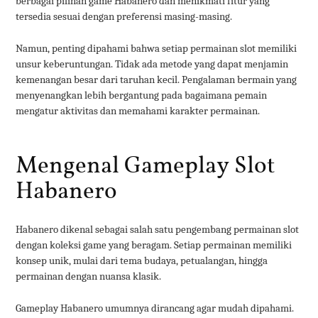
berbagai pilihan game Habanero dan menikmati fitur yang
tersedia sesuai dengan preferensi masing-masing.
Namun, penting dipahami bahwa setiap permainan slot memiliki
unsur keberuntungan. Tidak ada metode yang dapat menjamin
kemenangan besar dari taruhan kecil. Pengalaman bermain yang
menyenangkan lebih bergantung pada bagaimana pemain
mengatur aktivitas dan memahami karakter permainan.
Mengenal Gameplay Slot
Habanero
Habanero dikenal sebagai salah satu pengembang permainan slot
dengan koleksi game yang beragam. Setiap permainan memiliki
konsep unik, mulai dari tema budaya, petualangan, hingga
permainan dengan nuansa klasik.
Gameplay Habanero umumnya dirancang agar mudah dipahami.