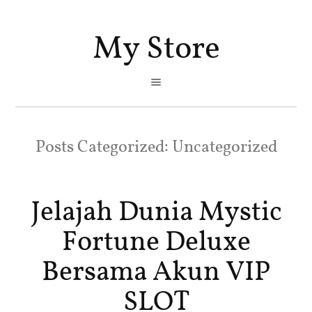
My Store
Posts Categorized:
Uncategorized
Jelajah Dunia Mystic
Fortune Deluxe
Bersama Akun VIP
SLOT