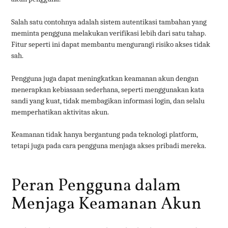
Salah satu contohnya adalah sistem autentikasi tambahan yang
meminta pengguna melakukan verifikasi lebih dari satu tahap.
Fitur seperti ini dapat membantu mengurangi risiko akses tidak
sah.
Pengguna juga dapat meningkatkan keamanan akun dengan
menerapkan kebiasaan sederhana, seperti menggunakan kata
sandi yang kuat, tidak membagikan informasi login, dan selalu
memperhatikan aktivitas akun.
Keamanan tidak hanya bergantung pada teknologi platform,
tetapi juga pada cara pengguna menjaga akses pribadi mereka.
Peran Pengguna dalam
Menjaga Keamanan Akun