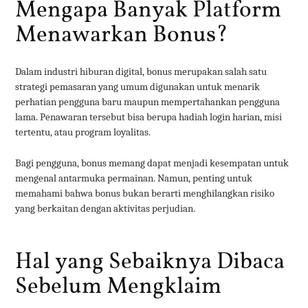
Mengapa Banyak Platform
Menawarkan Bonus?
Dalam industri hiburan digital, bonus merupakan salah satu
strategi pemasaran yang umum digunakan untuk menarik
perhatian pengguna baru maupun mempertahankan pengguna
lama. Penawaran tersebut bisa berupa hadiah login harian, misi
tertentu, atau program loyalitas.
Bagi pengguna, bonus memang dapat menjadi kesempatan untuk
mengenal antarmuka permainan. Namun, penting untuk
memahami bahwa bonus bukan berarti menghilangkan risiko
yang berkaitan dengan aktivitas perjudian.
Hal yang Sebaiknya Dibaca
Sebelum Mengklaim