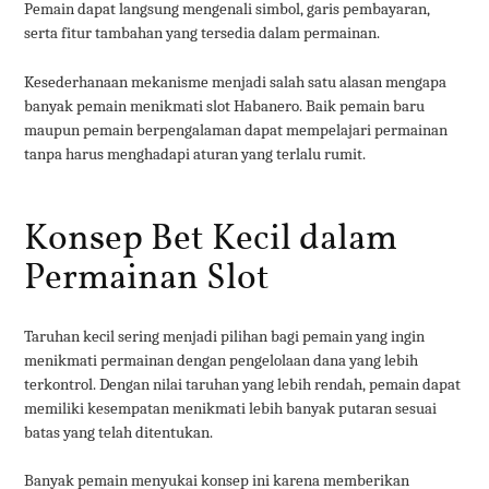
Pemain dapat langsung mengenali simbol, garis pembayaran,
serta fitur tambahan yang tersedia dalam permainan.
Kesederhanaan mekanisme menjadi salah satu alasan mengapa
banyak pemain menikmati slot Habanero. Baik pemain baru
maupun pemain berpengalaman dapat mempelajari permainan
tanpa harus menghadapi aturan yang terlalu rumit.
Konsep Bet Kecil dalam
Permainan Slot
Taruhan kecil sering menjadi pilihan bagi pemain yang ingin
menikmati permainan dengan pengelolaan dana yang lebih
terkontrol. Dengan nilai taruhan yang lebih rendah, pemain dapat
memiliki kesempatan menikmati lebih banyak putaran sesuai
batas yang telah ditentukan.
Banyak pemain menyukai konsep ini karena memberikan