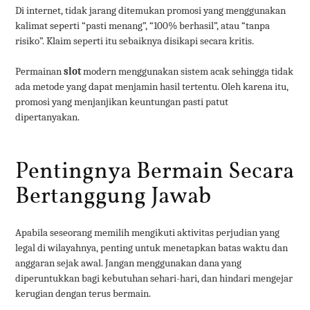
Di internet, tidak jarang ditemukan promosi yang menggunakan
kalimat seperti “pasti menang”, “100% berhasil”, atau “tanpa
risiko”. Klaim seperti itu sebaiknya disikapi secara kritis.
Permainan
slot
modern menggunakan sistem acak sehingga tidak
ada metode yang dapat menjamin hasil tertentu. Oleh karena itu,
promosi yang menjanjikan keuntungan pasti patut
dipertanyakan.
Pentingnya Bermain Secara
Bertanggung Jawab
Apabila seseorang memilih mengikuti aktivitas perjudian yang
legal di wilayahnya, penting untuk menetapkan batas waktu dan
anggaran sejak awal. Jangan menggunakan dana yang
diperuntukkan bagi kebutuhan sehari-hari, dan hindari mengejar
kerugian dengan terus bermain.