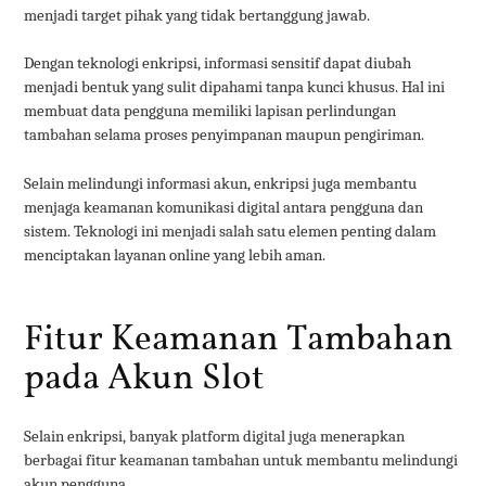
menjadi target pihak yang tidak bertanggung jawab.
Dengan teknologi enkripsi, informasi sensitif dapat diubah
menjadi bentuk yang sulit dipahami tanpa kunci khusus. Hal ini
membuat data pengguna memiliki lapisan perlindungan
tambahan selama proses penyimpanan maupun pengiriman.
Selain melindungi informasi akun, enkripsi juga membantu
menjaga keamanan komunikasi digital antara pengguna dan
sistem. Teknologi ini menjadi salah satu elemen penting dalam
menciptakan layanan online yang lebih aman.
Fitur Keamanan Tambahan
pada Akun Slot
Selain enkripsi, banyak platform digital juga menerapkan
berbagai fitur keamanan tambahan untuk membantu melindungi
akun pengguna.