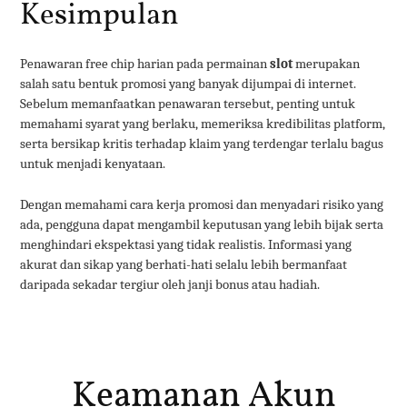
Kesimpulan
Penawaran free chip harian pada permainan
slot
merupakan
salah satu bentuk promosi yang banyak dijumpai di internet.
Sebelum memanfaatkan penawaran tersebut, penting untuk
memahami syarat yang berlaku, memeriksa kredibilitas platform,
serta bersikap kritis terhadap klaim yang terdengar terlalu bagus
untuk menjadi kenyataan.
Dengan memahami cara kerja promosi dan menyadari risiko yang
ada, pengguna dapat mengambil keputusan yang lebih bijak serta
menghindari ekspektasi yang tidak realistis. Informasi yang
akurat dan sikap yang berhati-hati selalu lebih bermanfaat
daripada sekadar tergiur oleh janji bonus atau hadiah.
Keamanan Akun