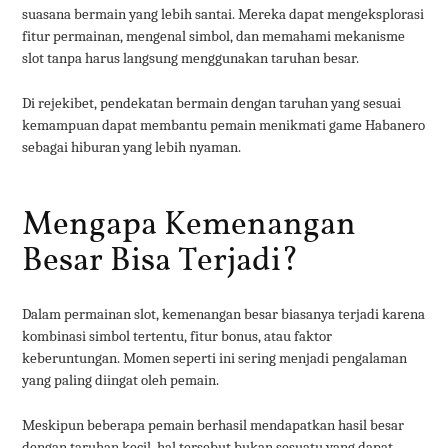
suasana bermain yang lebih santai. Mereka dapat mengeksplorasi
fitur permainan, mengenal simbol, dan memahami mekanisme
slot tanpa harus langsung menggunakan taruhan besar.
Di rejekibet, pendekatan bermain dengan taruhan yang sesuai
kemampuan dapat membantu pemain menikmati game Habanero
sebagai hiburan yang lebih nyaman.
Mengapa Kemenangan
Besar Bisa Terjadi?
Dalam permainan slot, kemenangan besar biasanya terjadi karena
kombinasi simbol tertentu, fitur bonus, atau faktor
keberuntungan. Momen seperti ini sering menjadi pengalaman
yang paling diingat oleh pemain.
Meskipun beberapa pemain berhasil mendapatkan hasil besar
dengan taruhan kecil, hal tersebut bukan sesuatu yang dapat