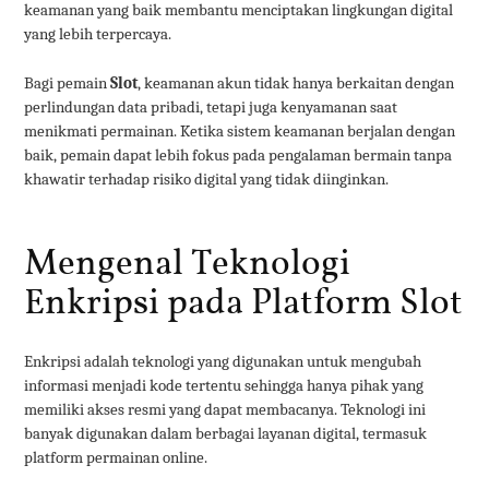
keamanan yang baik membantu menciptakan lingkungan digital
yang lebih terpercaya.
Bagi pemain
Slot
, keamanan akun tidak hanya berkaitan dengan
perlindungan data pribadi, tetapi juga kenyamanan saat
menikmati permainan. Ketika sistem keamanan berjalan dengan
baik, pemain dapat lebih fokus pada pengalaman bermain tanpa
khawatir terhadap risiko digital yang tidak diinginkan.
Mengenal Teknologi
Enkripsi pada Platform Slot
Enkripsi adalah teknologi yang digunakan untuk mengubah
informasi menjadi kode tertentu sehingga hanya pihak yang
memiliki akses resmi yang dapat membacanya. Teknologi ini
banyak digunakan dalam berbagai layanan digital, termasuk
platform permainan online.