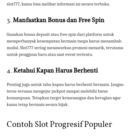
slot777, kamu bisa melihat informasi ini secara terbuka.
3.
Manfaatkan Bonus dan Free Spin
Gunakan bonus deposit atau free spin dari platform untuk
memperbanyak kesempatan bermain tanpa harus menambah
modal. Slot777 sering menawarkan promosi menarik, terutama
untuk pengguna baru atau saat event tertentu.
4.
Ketahui Kapan Harus Berhenti
Penting juga untuk tahu kapan harus berhenti bermain. Jangan
terus-terusan mengejar jackpot sampai melebihi batas
kemampuan. Tetapkan target kemenangan dan kerugian agar
kamu tetap bermain secara bijak.
Contoh Slot Progresif Populer