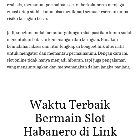
realistis, memantau permainan secara berkala, serta menjaga
emosi tetap stabil, kamu bisa menikmati semua keseruan tanpa
risiko kerugian besar.
Jadi, sebelum mulai memutar gulungan slot, pastikan kamu sudah
menentukan batasan kemenangan dan kerugian. Gunakan
kemudahan akses dan fitur lengkap di kongbet link alternatif
untuk mengatur dan memantau permainanmu. Dengan cara ini,
slot online tidak hanya menjadi hiburan, tapi juga pengalaman
yang menguntungkan dan menyenangkan dalam jangka panjang.
Waktu Terbaik
Bermain Slot
Habanero di Link