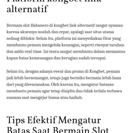
alternatif
Bermain slot Habanero di kongbet link alternatif sangat nyaman
karena aksesnya mudah dan cepat, apalagi saat situs utama
sedang diblokir. Selain itu, platform ini menyediakan fitur yang
membantu pemain mengelola keuangan, seperti riwayat taruhan
dan saldo real-time. Ini tentu sangat membantu dalam memantau
kapan batas kemenangan dan kerugian sudah tercapai.
Selain itu, dengan adanya event dan promo di Kongbet, pemain
jadi lebih bersemangat, tetapi juga berisiko bermain lebih lama
dari yang direncanakan. Oleh karena itu, mengatur batasan
membantu pemain agar tetap disiplin dan tidak terlalu terbawa
suasana saat mengejar bonus atau hadiah.
Tips Efektif Mengatur
Batas Saat Bermain Slot