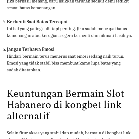
Jika berhasil menang, baru naikkan taruhan sedikit demi sedikit
sesuai batas kemenangan.
Berhenti Saat Batas Tercapai
Ini hal yang paling sulit tapi penting. Jika sudah mencapai batas
kemenangan atau kerugian, segera berhenti dan nikmati hasilnya.
Jangan Terbawa Emosi
Hindari bermain terus menerus saat emosi sedang naik turun.
Emosi yang tidak stabil bisa membuat kamu lupa batas yang
sudah ditetapkan.
Keuntungan Bermain Slot
Habanero di kongbet link
alternatif
Selain fitur akses yang stabil dan mudah, bermain di kongbet link