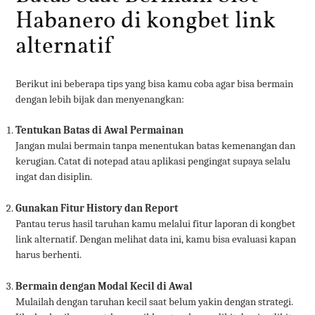
Habanero di kongbet link
alternatif
Berikut ini beberapa tips yang bisa kamu coba agar bisa bermain
dengan lebih bijak dan menyenangkan:
Tentukan Batas di Awal Permainan
Jangan mulai bermain tanpa menentukan batas kemenangan dan
kerugian. Catat di notepad atau aplikasi pengingat supaya selalu
ingat dan disiplin.
Gunakan Fitur History dan Report
Pantau terus hasil taruhan kamu melalui fitur laporan di kongbet
link alternatif. Dengan melihat data ini, kamu bisa evaluasi kapan
harus berhenti.
Bermain dengan Modal Kecil di Awal
Mulailah dengan taruhan kecil saat belum yakin dengan strategi.