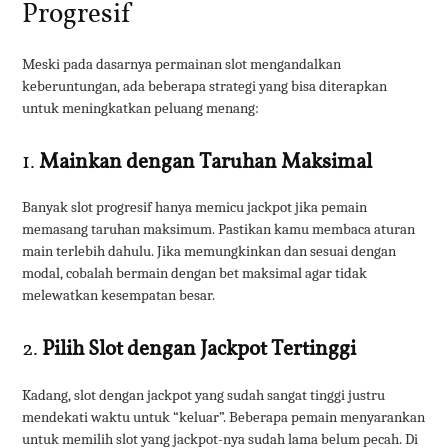
Progresif
Meski pada dasarnya permainan slot mengandalkan
keberuntungan, ada beberapa strategi yang bisa diterapkan
untuk meningkatkan peluang menang:
1.
Mainkan dengan Taruhan Maksimal
Banyak slot progresif hanya memicu jackpot jika pemain
memasang taruhan maksimum. Pastikan kamu membaca aturan
main terlebih dahulu. Jika memungkinkan dan sesuai dengan
modal, cobalah bermain dengan bet maksimal agar tidak
melewatkan kesempatan besar.
2.
Pilih Slot dengan Jackpot Tertinggi
Kadang, slot dengan jackpot yang sudah sangat tinggi justru
mendekati waktu untuk “keluar”. Beberapa pemain menyarankan
untuk memilih slot yang jackpot-nya sudah lama belum pecah. Di