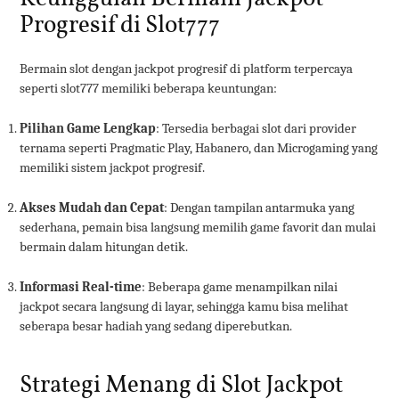
Progresif di Slot777
Bermain slot dengan jackpot progresif di platform terpercaya
seperti slot777 memiliki beberapa keuntungan:
Pilihan Game Lengkap
: Tersedia berbagai slot dari provider
ternama seperti Pragmatic Play, Habanero, dan Microgaming yang
memiliki sistem jackpot progresif.
Akses Mudah dan Cepat
: Dengan tampilan antarmuka yang
sederhana, pemain bisa langsung memilih game favorit dan mulai
bermain dalam hitungan detik.
Informasi Real-time
: Beberapa game menampilkan nilai
jackpot secara langsung di layar, sehingga kamu bisa melihat
seberapa besar hadiah yang sedang diperebutkan.
Strategi Menang di Slot Jackpot