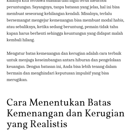
kalanya kita terbawa suasana dan ingin terus mencoba
peruntungan. Sayangnya, tanpa batasan yang jelas, hal ini bisa
membuat seseorang kehilangan kendali. Misalnya, terlalu
bersemangat mengejar kemenangan bisa membuat modal habis,
atau sebaliknya, ketika sedang beruntung, pemain tidak tahu
kapan harus berhenti sehingga keuntungan yang didapat malah
kembali hilang.
Mengatur batas kemenangan dan kerugian adalah cara terbaik
untuk menjaga keseimbangan antara hiburan dan pengelolaan
keuangan. Dengan batasan ini, Anda bisa lebih tenang dalam
bermain dan menghindari keputusan impulsif yang bisa
merugikan.
Cara Menentukan Batas
Kemenangan dan Kerugian
yang Realistis