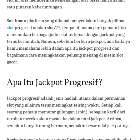
satu putaran keberuntungan.
Salah satu platform yang dikenal menyediakan banyak pilihan
slot
progresif adalah slot777, tempat di mana para pemain bisa
menemukan berbagai judul slot terkenal dengan jackpot yang
terus bertambah. Namun, sebelum berburu jackpot, ada baiknya
kamu memahami lebih dalam apa itu jackpot progresif dan
bagaimana cara meningkatkan peluang menang di mesin slot
gacor.
Apa Itu Jackpot Progresif?
Jackpot progresif adalah jenis hadiah utama dalam permainan
slot yang nilainya terus meningkat seiring waktu. Setiap kali
seorang pemain memutar gulungan (spin), sebagian kecil dari
taruhan mereka akan masuk ke dalam total jackpot. Artinya,
semakin banyak orang bermain, semakin besar nilai jackpot-nya.
Berbeda dengan jackpot tetap (fixed jackpot) yang memiliki nilai