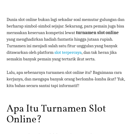
Dunia slot online bukan lagi sekadar soal memutar gulungan dan
berharap simbol-simbol sejajar. Sekarang, para pemain juga bisa
merasakan keseruan kompetisi lewat
turnamen slot online
yang menghadirkan hadiah fantastis hingga jutaan rupiah.
Turnamen ini menjadi salah satu fitur unggulan yang banyak
ditawarkan oleh platform
slot terpercaya
, dan tak heran jika
semakin banyak pemain yang tertarik ikut serta.
Lalu, apa sebenarnya turnamen slot online itu? Bagaimana cara
kerjanya, dan mengapa banyak orang berlomba-lomba ikut? Yuk,
kita bahas secara santai tapi informatif!
Apa Itu Turnamen Slot
Online?