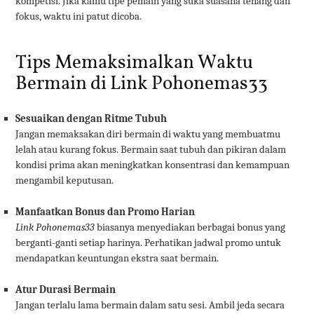
kompetisi. Jika kamu tipe pemain yang suka suasana tenang dan
fokus, waktu ini patut dicoba.
Tips Memaksimalkan Waktu
Bermain di Link Pohonemas33
Sesuaikan dengan Ritme Tubuh
Jangan memaksakan diri bermain di waktu yang membuatmu
lelah atau kurang fokus. Bermain saat tubuh dan pikiran dalam
kondisi prima akan meningkatkan konsentrasi dan kemampuan
mengambil keputusan.
Manfaatkan Bonus dan Promo Harian
Link Pohonemas33
biasanya menyediakan berbagai bonus yang
berganti-ganti setiap harinya. Perhatikan jadwal promo untuk
mendapatkan keuntungan ekstra saat bermain.
Atur Durasi Bermain
Jangan terlalu lama bermain dalam satu sesi. Ambil jeda secara