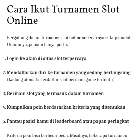
Cara Ikut Turnamen Slot
Online
Bergabung dalam turnamen slot online sebenarnya cukup mudah.
Umumnya, pemain hanya perlu:
Login ke akun di situs slot terpercaya
Mendaftarkan diri ke turnamen yang sedang berlangsung
(kadang otomatis terdaftar saat bermain game tertentu)
Bermain slot yang termasuk dalam turnamen
Kumpulkan poin berdasarkan kriteria yang ditentukan
Pantau posisi kamu di leaderboard atau papan peringkat
Kriteria poin bisa berbeda-beda. Misalnya, beberapa turnamen