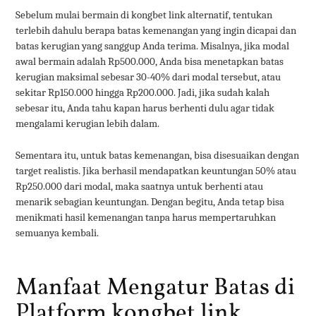
Sebelum mulai bermain di kongbet link alternatif, tentukan
terlebih dahulu berapa batas kemenangan yang ingin dicapai dan
batas kerugian yang sanggup Anda terima. Misalnya, jika modal
awal bermain adalah Rp500.000, Anda bisa menetapkan batas
kerugian maksimal sebesar 30-40% dari modal tersebut, atau
sekitar Rp150.000 hingga Rp200.000. Jadi, jika sudah kalah
sebesar itu, Anda tahu kapan harus berhenti dulu agar tidak
mengalami kerugian lebih dalam.
Sementara itu, untuk batas kemenangan, bisa disesuaikan dengan
target realistis. Jika berhasil mendapatkan keuntungan 50% atau
Rp250.000 dari modal, maka saatnya untuk berhenti atau
menarik sebagian keuntungan. Dengan begitu, Anda tetap bisa
menikmati hasil kemenangan tanpa harus mempertaruhkan
semuanya kembali.
Manfaat Mengatur Batas di
Platform kongbet link