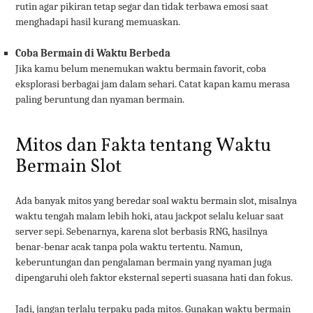
rutin agar pikiran tetap segar dan tidak terbawa emosi saat
menghadapi hasil kurang memuaskan.
Coba Bermain di Waktu Berbeda
Jika kamu belum menemukan waktu bermain favorit, coba
eksplorasi berbagai jam dalam sehari. Catat kapan kamu merasa
paling beruntung dan nyaman bermain.
Mitos dan Fakta tentang Waktu
Bermain Slot
Ada banyak mitos yang beredar soal waktu bermain slot, misalnya
waktu tengah malam lebih hoki, atau jackpot selalu keluar saat
server sepi. Sebenarnya, karena slot berbasis RNG, hasilnya
benar-benar acak tanpa pola waktu tertentu. Namun,
keberuntungan dan pengalaman bermain yang nyaman juga
dipengaruhi oleh faktor eksternal seperti suasana hati dan fokus.
Jadi, jangan terlalu terpaku pada mitos. Gunakan waktu bermain