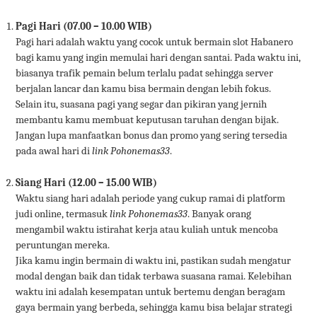
Pagi Hari (07.00 – 10.00 WIB)
Pagi hari adalah waktu yang cocok untuk bermain slot Habanero
bagi kamu yang ingin memulai hari dengan santai. Pada waktu ini,
biasanya trafik pemain belum terlalu padat sehingga server
berjalan lancar dan kamu bisa bermain dengan lebih fokus.
Selain itu, suasana pagi yang segar dan pikiran yang jernih
membantu kamu membuat keputusan taruhan dengan bijak.
Jangan lupa manfaatkan bonus dan promo yang sering tersedia
pada awal hari di
link Pohonemas33
.
Siang Hari (12.00 – 15.00 WIB)
Waktu siang hari adalah periode yang cukup ramai di platform
judi online, termasuk
link Pohonemas33
. Banyak orang
mengambil waktu istirahat kerja atau kuliah untuk mencoba
peruntungan mereka.
Jika kamu ingin bermain di waktu ini, pastikan sudah mengatur
modal dengan baik dan tidak terbawa suasana ramai. Kelebihan
waktu ini adalah kesempatan untuk bertemu dengan beragam
gaya bermain yang berbeda, sehingga kamu bisa belajar strategi