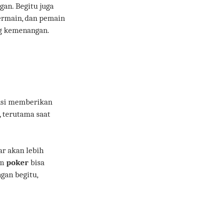
an. Begitu juga
ermain, dan pemain
g kemenangan.
ensi memberikan
 terutama saat
r akan lebih
am
poker
bisa
gan begitu,