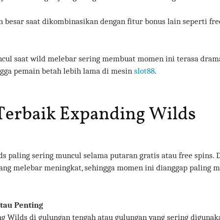
esar saat dikombinasikan dengan fitur bonus lain seperti fre
ncul saat wild melebar sering membuat momen ini terasa dram
gga pemain betah lebih lama di mesin
slot88
.
erbaik Expanding Wilds
s paling sering muncul selama putaran gratis atau free spins. D
ang melebar meningkat, sehingga momen ini dianggap paling 
tau Penting
 Wilds di gulungan tengah atau gulungan yang sering diguna