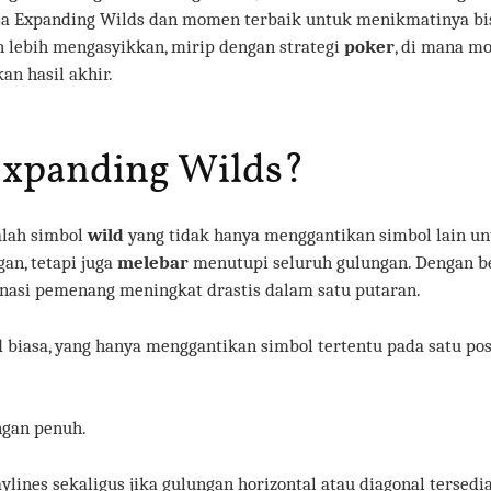
a Expanding Wilds dan momen terbaik untuk menikmatinya b
lebih mengasyikkan, mirip dengan strategi
poker
, di mana m
an hasil akhir.
Expanding Wilds?
alah simbol
wild
yang tidak hanya menggantikan simbol lain 
n, tetapi juga
melebar
menutupi seluruh gulungan. Dengan be
asi pemenang meningkat drastis dalam satu putaran.
 biasa, yang hanya menggantikan simbol tertentu pada satu pos
ngan penuh.
ines sekaligus jika gulungan horizontal atau diagonal tersedia