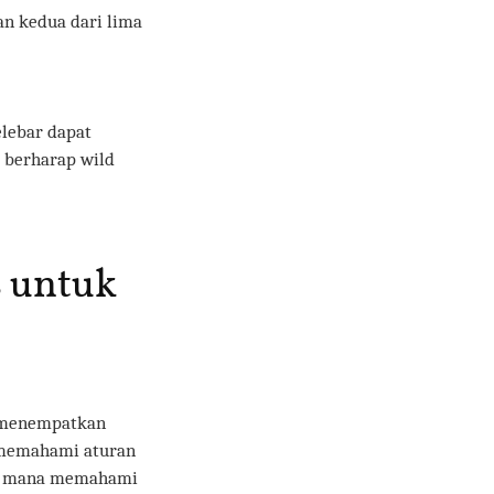
an kedua dari lima
elebar dapat
 berharap wild
 untuk
t menempatkan
n memahami aturan
di mana memahami