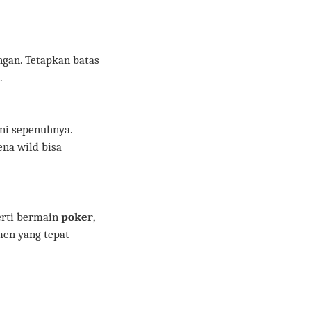
ngan. Tetapkan batas
.
ni sepenuhnya.
ena wild bisa
erti bermain
poker
,
en yang tepat