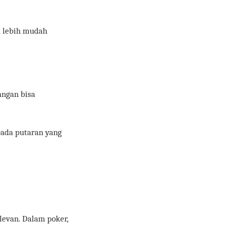
a lebih mudah
nangan bisa
pada putaran yang
levan. Dalam poker,