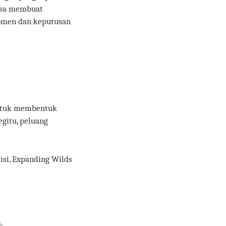
isa membuat
omen dan keputusan
untuk membentuk
gitu, peluang
isi, Expanding Wilds
.