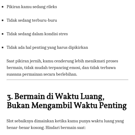
Pikiran kamu sedang rileks
Tidak sedang terburu-buru
Tidak sedang dalam kondisi stres
Tidak ada hal penting yang harus dipikirkan
Saat pikiran jernih, kamu cenderung lebih menikmati proses
bermain, tidak mudah terpancing emosi, dan tidak terbawa
suasana permainan secara berlebihan.
3. Bermain di Waktu Luang,
Bukan Mengambil Waktu Penting
Slot sebaiknya dimainkan ketika kamu punya waktu luang yang
benar-benar kosong. Hindari bermain saat: