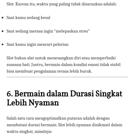
Slot. Karena itu, waktu yang paling tidak disarankan adalah:
Saat kamu sedang kesal
Saat sedang merasa ingin “melepaskan stres”
Saat kamu ingin mencari pelarian
Slot bukan alat untuk menenangkan diri atau memperbaiki
suasana hati. Justru, bermain dalam kondisi emosi tidak stabil
bisa membuat pengalaman terasa lebih buruk.
6. Bermain dalam Durasi Singkat
Lebih Nyaman
Salah satu cara mengoptimalkan putaran adalah dengan
membatasi durasi bermain. Slot lebih nyaman dinikmati dalam
waktu singkat, misalnya: