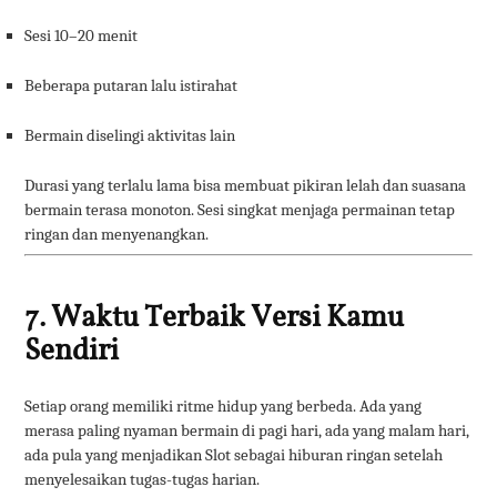
Sesi 10–20 menit
Beberapa putaran lalu istirahat
Bermain diselingi aktivitas lain
Durasi yang terlalu lama bisa membuat pikiran lelah dan suasana
bermain terasa monoton. Sesi singkat menjaga permainan tetap
ringan dan menyenangkan.
7. Waktu Terbaik Versi Kamu
Sendiri
Setiap orang memiliki ritme hidup yang berbeda. Ada yang
merasa paling nyaman bermain di pagi hari, ada yang malam hari,
ada pula yang menjadikan Slot sebagai hiburan ringan setelah
menyelesaikan tugas-tugas harian.