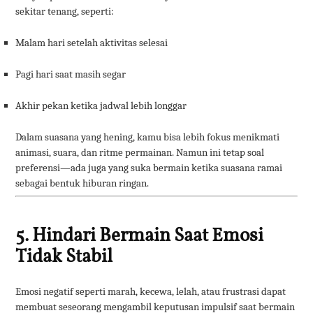
sekitar tenang, seperti:
Malam hari setelah aktivitas selesai
Pagi hari saat masih segar
Akhir pekan ketika jadwal lebih longgar
Dalam suasana yang hening, kamu bisa lebih fokus menikmati
animasi, suara, dan ritme permainan. Namun ini tetap soal
preferensi—ada juga yang suka bermain ketika suasana ramai
sebagai bentuk hiburan ringan.
5. Hindari Bermain Saat Emosi
Tidak Stabil
Emosi negatif seperti marah, kecewa, lelah, atau frustrasi dapat
membuat seseorang mengambil keputusan impulsif saat bermain