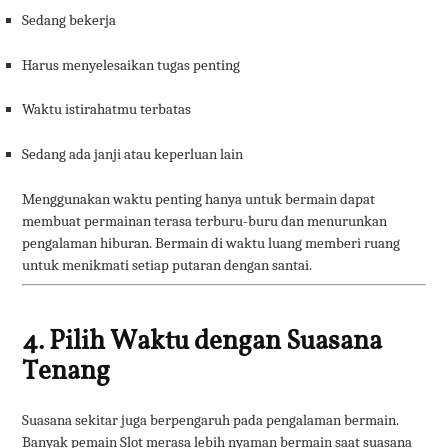
Sedang bekerja
Harus menyelesaikan tugas penting
Waktu istirahatmu terbatas
Sedang ada janji atau keperluan lain
Menggunakan waktu penting hanya untuk bermain dapat
membuat permainan terasa terburu-buru dan menurunkan
pengalaman hiburan. Bermain di waktu luang memberi ruang
untuk menikmati setiap putaran dengan santai.
4. Pilih Waktu dengan Suasana
Tenang
Suasana sekitar juga berpengaruh pada pengalaman bermain.
Banyak pemain Slot merasa lebih nyaman bermain saat suasana