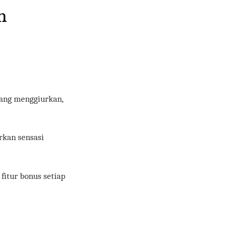
n
uang menggiurkan,
rkan sensasi
 fitur bonus setiap