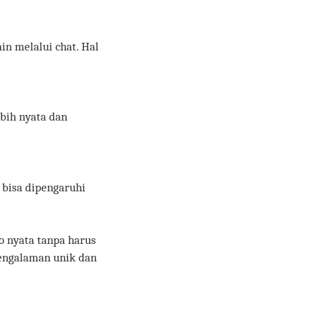
in melalui chat. Hal
ebih nyata dan
 bisa dipengaruhi
o nyata tanpa harus
pengalaman unik dan