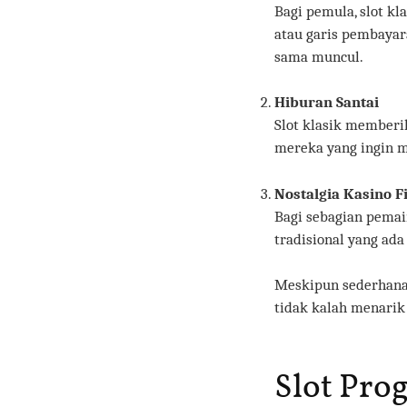
Bagi pemula, slot k
atau garis pembaya
sama muncul.
Hiburan Santai
Slot klasik memberi
mereka yang ingin m
Nostalgia Kasino F
Bagi sebagian pemai
tradisional yang ada 
Meskipun sederhana,
tidak kalah menarik
Slot Pro