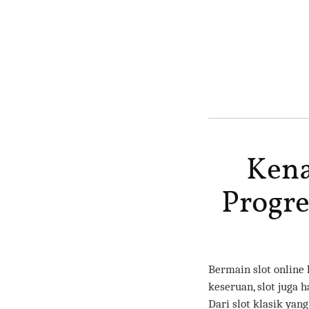
Kenal
Progre
Bermain slot online
keseruan, slot juga 
Dari slot klasik yan