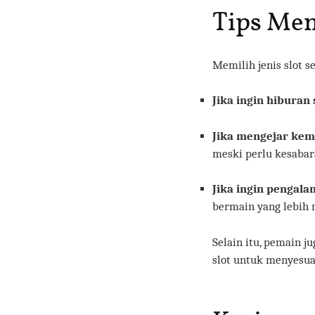
Tips Mem
Memilih jenis slot 
Jika ingin hiburan
Jika mengejar kem
meski perlu kesabar
Jika ingin pengal
bermain yang lebih 
Selain itu, pemain j
slot untuk menyesua