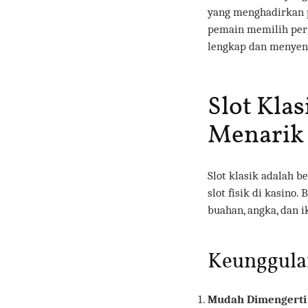
yang menghadirkan 
pemain memilih perm
lengkap dan menyen
Slot Kla
Menarik
Slot klasik adalah b
slot fisik di kasino
buahan, angka, dan i
Keunggulan
Mudah Dimengerti