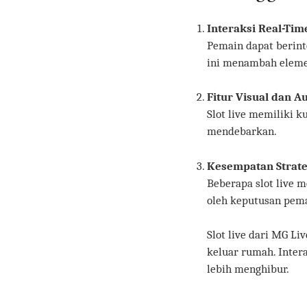
Interaksi Real-Tim
Pemain dapat berinte
ini menambah elemen 
Fitur Visual dan A
Slot live memiliki k
mendebarkan.
Kesempatan Strateg
Beberapa slot live 
oleh keputusan pema
Slot live dari MG Li
keluar rumah. Inter
lebih menghibur.