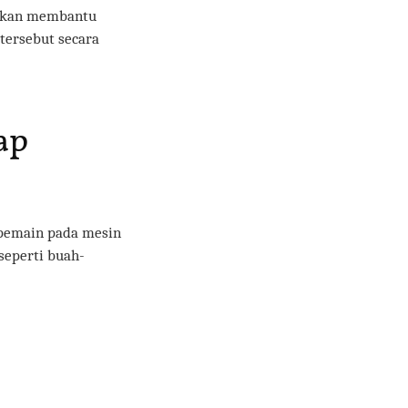
 akan membantu
tersebut secara
ap
n pemain pada mesin
 seperti buah-