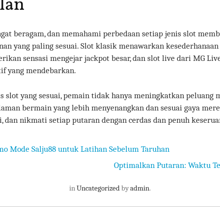
lan
angat beragam, dan memahami perbedaan setiap jenis slot mem
n yang paling sesuai. Slot klasik menawarkan kesederhanaan 
rikan sensasi mengejar jackpot besar, dan slot live dari MG L
tif yang mendebarkan.
s slot yang sesuai, pemain tidak hanya meningkatkan peluang m
man bermain yang lebih menyenangkan dan sesuai gaya mereka.
uai, dan nikmati setiap putaran dengan cerdas dan penuh keserua
 Mode Salju88 untuk Latihan Sebelum Taruhan
Optimalkan Putaran: Waktu Te
in
Uncategorized
by
admin
.