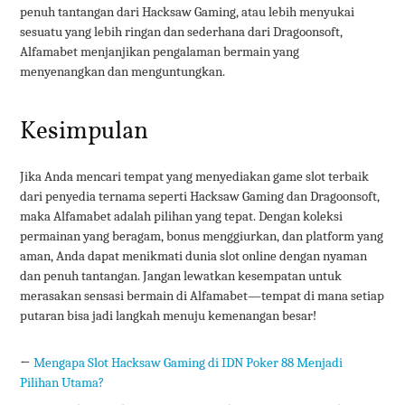
penuh tantangan dari Hacksaw Gaming, atau lebih menyukai
sesuatu yang lebih ringan dan sederhana dari Dragoonsoft,
Alfamabet menjanjikan pengalaman bermain yang
menyenangkan dan menguntungkan.
Kesimpulan
Jika Anda mencari tempat yang menyediakan game slot terbaik
dari penyedia ternama seperti Hacksaw Gaming dan Dragoonsoft,
maka Alfamabet adalah pilihan yang tepat. Dengan koleksi
permainan yang beragam, bonus menggiurkan, dan platform yang
aman, Anda dapat menikmati dunia slot online dengan nyaman
dan penuh tantangan. Jangan lewatkan kesempatan untuk
merasakan sensasi bermain di Alfamabet—tempat di mana setiap
putaran bisa jadi langkah menuju kemenangan besar!
←
Mengapa Slot Hacksaw Gaming di IDN Poker 88 Menjadi
Pilihan Utama?