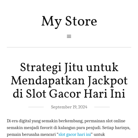
My Store
Strategi Jitu untuk
Mendapatkan Jackpot
di Slot Gacor Hari Ini
September 19, 2024
Di era digital yang semakin berkembang, permainan slot online
semakin menjadi favorit di kalangan para penjudi. Setiap harinya,
pemain berusaha mencari “
slot gacor hari ini
” untuk