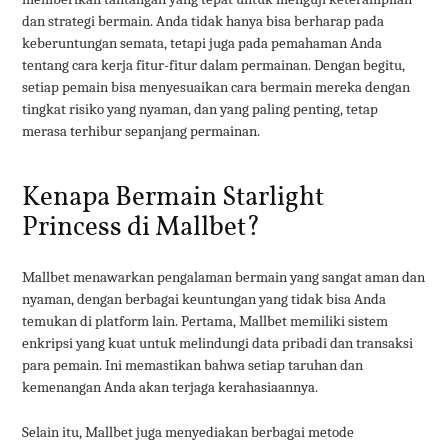
dan strategi bermain. Anda tidak hanya bisa berharap pada
keberuntungan semata, tetapi juga pada pemahaman Anda
tentang cara kerja fitur-fitur dalam permainan. Dengan begitu,
setiap pemain bisa menyesuaikan cara bermain mereka dengan
tingkat risiko yang nyaman, dan yang paling penting, tetap
merasa terhibur sepanjang permainan.
Kenapa Bermain Starlight
Princess di Mallbet?
Mallbet menawarkan pengalaman bermain yang sangat aman dan
nyaman, dengan berbagai keuntungan yang tidak bisa Anda
temukan di platform lain. Pertama, Mallbet memiliki sistem
enkripsi yang kuat untuk melindungi data pribadi dan transaksi
para pemain. Ini memastikan bahwa setiap taruhan dan
kemenangan Anda akan terjaga kerahasiaannya.
Selain itu, Mallbet juga menyediakan berbagai metode