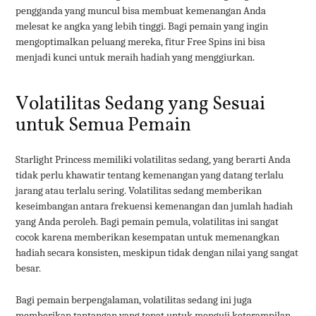
pengganda yang muncul bisa membuat kemenangan Anda
melesat ke angka yang lebih tinggi. Bagi pemain yang ingin
mengoptimalkan peluang mereka, fitur Free Spins ini bisa
menjadi kunci untuk meraih hadiah yang menggiurkan.
Volatilitas Sedang yang Sesuai
untuk Semua Pemain
Starlight Princess memiliki volatilitas sedang, yang berarti Anda
tidak perlu khawatir tentang kemenangan yang datang terlalu
jarang atau terlalu sering. Volatilitas sedang memberikan
keseimbangan antara frekuensi kemenangan dan jumlah hadiah
yang Anda peroleh. Bagi pemain pemula, volatilitas ini sangat
cocok karena memberikan kesempatan untuk memenangkan
hadiah secara konsisten, meskipun tidak dengan nilai yang sangat
besar.
Bagi pemain berpengalaman, volatilitas sedang ini juga
memberikan tantangan yang tepat untuk menguji keterampilan