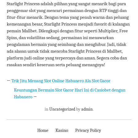
Starlight Princess adalah pilihan yang sangat menarik bagi para
penggemar slot yang mencari permainan dengan RTP tinggi dan
fitur-fitur menarik. Dengan tema yang penuh warna dan peluang
kemenangan besar, Starlight Princess menjadi favorit di kalangan
pemain Mallbet. Dilengkapi dengan fitur seperti Multiplier, Free
Spins, dan volatilitas sedang, permainan ini menawarkan
pengalaman bermain yang seimbang dan menghibur. Jadi, tidak
ada alasan untuk tidak mencoba Starlight Princess di Mallbet,
platform judi online yang terpercaya dan aman. Segera coba dan
rasakan sendiri keseruan serta peluang menangnya!
←
Trik Jitu Menang Slot Online Habanero Ala Slot Gacor
Keuntungan Bermain Slot Gacor Hari Ini di Casiobet dengan
Habanero
→
in
Uncategorized
by
admin
.
Home
Kasino
Privacy Policy