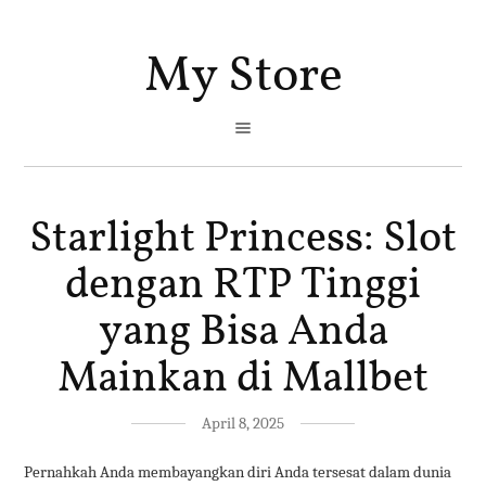
My Store
Starlight Princess: Slot
dengan RTP Tinggi
yang Bisa Anda
Mainkan di Mallbet
April 8, 2025
Pernahkah Anda membayangkan diri Anda tersesat dalam dunia