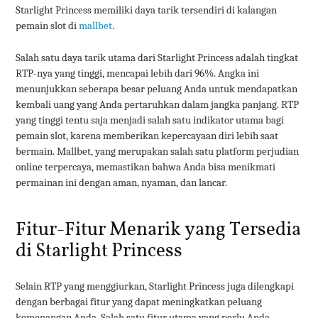
Starlight Princess memiliki daya tarik tersendiri di kalangan
pemain slot di
mallbet
.
Salah satu daya tarik utama dari Starlight Princess adalah tingkat
RTP-nya yang tinggi, mencapai lebih dari 96%. Angka ini
menunjukkan seberapa besar peluang Anda untuk mendapatkan
kembali uang yang Anda pertaruhkan dalam jangka panjang. RTP
yang tinggi tentu saja menjadi salah satu indikator utama bagi
pemain slot, karena memberikan kepercayaan diri lebih saat
bermain. Mallbet, yang merupakan salah satu platform perjudian
online terpercaya, memastikan bahwa Anda bisa menikmati
permainan ini dengan aman, nyaman, dan lancar.
Fitur-Fitur Menarik yang Tersedia
di Starlight Princess
Selain RTP yang menggiurkan, Starlight Princess juga dilengkapi
dengan berbagai fitur yang dapat meningkatkan peluang
kemenangan Anda. Salah satu fitur utama yang perlu Anda