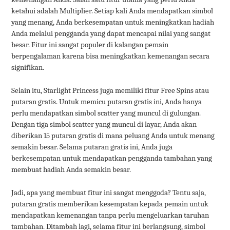
ketahui adalah Multiplier. Setiap kali Anda mendapatkan simbol
yang menang, Anda berkesempatan untuk meningkatkan hadiah
Anda melalui pengganda yang dapat mencapai nilai yang sangat
besar. Fitur ini sangat populer di kalangan pemain
berpengalaman karena bisa meningkatkan kemenangan secara
signifikan.
Selain itu, Starlight Princess juga memiliki fitur Free Spins atau
putaran gratis. Untuk memicu putaran gratis ini, Anda hanya
perlu mendapatkan simbol scatter yang muncul di gulungan.
Dengan tiga simbol scatter yang muncul di layar, Anda akan
diberikan 15 putaran gratis di mana peluang Anda untuk menang
semakin besar. Selama putaran gratis ini, Anda juga
berkesempatan untuk mendapatkan pengganda tambahan yang
membuat hadiah Anda semakin besar.
Jadi, apa yang membuat fitur ini sangat menggoda? Tentu saja,
putaran gratis memberikan kesempatan kepada pemain untuk
mendapatkan kemenangan tanpa perlu mengeluarkan taruhan
tambahan. Ditambah lagi, selama fitur ini berlangsung, simbol