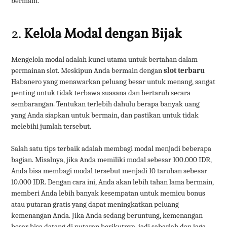
bermain.
2.
Kelola Modal dengan Bijak
Mengelola modal adalah kunci utama untuk bertahan dalam
permainan slot. Meskipun Anda bermain dengan
slot terbaru
Habanero yang menawarkan peluang besar untuk menang, sangat
penting untuk tidak terbawa suasana dan bertaruh secara
sembarangan. Tentukan terlebih dahulu berapa banyak uang
yang Anda siapkan untuk bermain, dan pastikan untuk tidak
melebihi jumlah tersebut.
Salah satu tips terbaik adalah membagi modal menjadi beberapa
bagian. Misalnya, jika Anda memiliki modal sebesar 100.000 IDR,
Anda bisa membagi modal tersebut menjadi 10 taruhan sebesar
10.000 IDR. Dengan cara ini, Anda akan lebih tahan lama bermain,
memberi Anda lebih banyak kesempatan untuk memicu bonus
atau putaran gratis yang dapat meningkatkan peluang
kemenangan Anda. Jika Anda sedang beruntung, kemenangan
besar bisa datang di putaran berikutnya, jadi sabarlah dan jaga