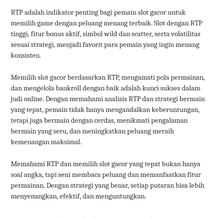
RTP adalah indikator penting bagi pemain slot gacor untuk
memilih game dengan peluang menang terbaik. Slot dengan RTP
tinggi, fitur bonus aktif, simbol wild dan scatter, serta volatilitas
sesuai strategi, menjadi favorit para pemain yang ingin menang
konsisten.
Memilih slot gacor berdasarkan RTP, mengamati pola permainan,
dan mengelola bankroll dengan baik adalah kunci sukses dalam
judi online. Dengan memahami analisis RTP dan strategi bermain
yang tepat, pemain tidak hanya mengandalkan keberuntungan,
tetapi juga bermain dengan cerdas, menikmati pengalaman
bermain yang seru, dan meningkatkan peluang meraih
kemenangan maksimal.
Memahami RTP dan memilih slot gacor yang tepat bukan hanya
soal angka, tapi seni membaca peluang dan memanfaatkan fitur
permainan. Dengan strategi yang benar, setiap putaran bisa lebih
menyenangkan, efektif, dan menguntungkan.