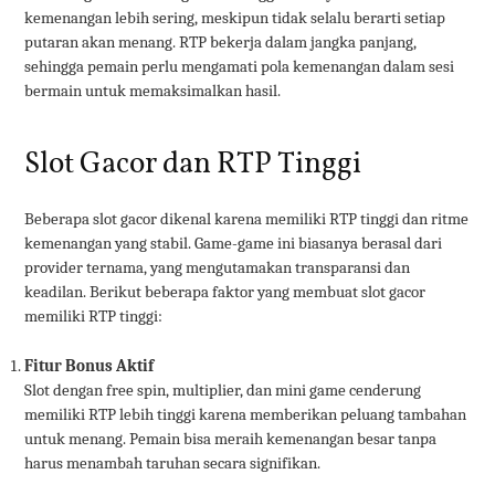
kemenangan lebih sering, meskipun tidak selalu berarti setiap
putaran akan menang. RTP bekerja dalam jangka panjang,
sehingga pemain perlu mengamati pola kemenangan dalam sesi
bermain untuk memaksimalkan hasil.
Slot Gacor dan RTP Tinggi
Beberapa slot gacor dikenal karena memiliki RTP tinggi dan ritme
kemenangan yang stabil. Game-game ini biasanya berasal dari
provider ternama, yang mengutamakan transparansi dan
keadilan. Berikut beberapa faktor yang membuat slot gacor
memiliki RTP tinggi:
Fitur Bonus Aktif
Slot dengan free spin, multiplier, dan mini game cenderung
memiliki RTP lebih tinggi karena memberikan peluang tambahan
untuk menang. Pemain bisa meraih kemenangan besar tanpa
harus menambah taruhan secara signifikan.